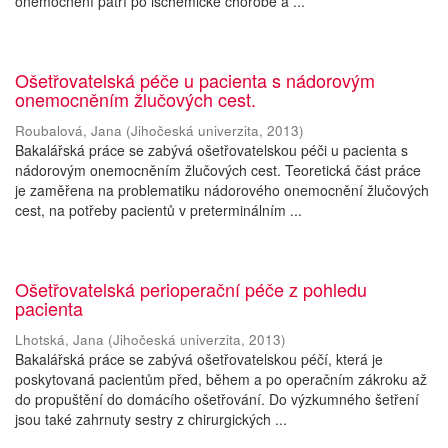
onemocnění patří po ischemické chorobě a ...
Ošetřovatelská péče u pacienta s nádorovým
onemocněním žlučových cest.
Roubalová, Jana
(
Jihočeská univerzita
,
2013
)
Bakalářská práce se zabývá ošetřovatelskou péči u pacienta s
nádorovým onemocněním žlučových cest. Teoretická část práce
je zaměřena na problematiku nádorového onemocnění žlučových
cest, na potřeby pacientů v preterminálním ...
Ošetřovatelská perioperační péče z pohledu
pacienta
Lhotská, Jana
(
Jihočeská univerzita
,
2013
)
Bakalářská práce se zabývá ošetřovatelskou péčí, která je
poskytovaná pacientům před, během a po operačním zákroku až
do propuštění do domácího ošetřování. Do výzkumného šetření
jsou také zahrnuty sestry z chirurgických ...