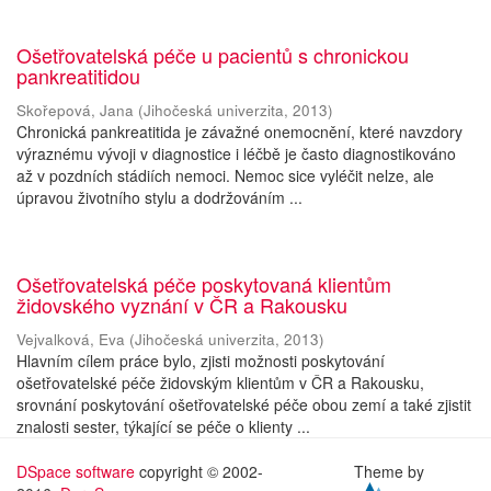
Ošetřovatelská péče u pacientů s chronickou
pankreatitidou
Skořepová, Jana
(
Jihočeská univerzita
,
2013
)
Chronická pankreatitida je závažné onemocnění, které navzdory
výraznému vývoji v diagnostice i léčbě je často diagnostikováno
až v pozdních stádiích nemoci. Nemoc sice vyléčit nelze, ale
úpravou životního stylu a dodržováním ...
Ošetřovatelská péče poskytovaná klientům
židovského vyznání v ČR a Rakousku
Vejvalková, Eva
(
Jihočeská univerzita
,
2013
)
Hlavním cílem práce bylo, zjisti možnosti poskytování
ošetřovatelské péče židovským klientům v ČR a Rakousku,
srovnání poskytování ošetřovatelské péče obou zemí a také zjistit
znalosti sester, týkající se péče o klienty ...
DSpace software
copyright © 2002-
Theme by