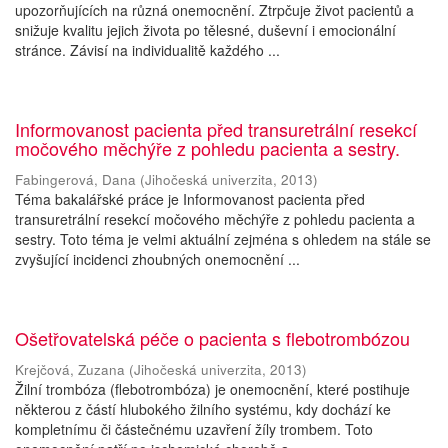
upozorňujících na různá onemocnění. Ztrpčuje život pacientů a
snižuje kvalitu jejich života po tělesné, duševní i emocionální
stránce. Závisí na individualitě každého ...
Informovanost pacienta před transuretrální resekcí
močového měchýře z pohledu pacienta a sestry.
Fabingerová, Dana
(
Jihočeská univerzita
,
2013
)
Téma bakalářské práce je Informovanost pacienta před
transuretrální resekcí močového měchýře z pohledu pacienta a
sestry. Toto téma je velmi aktuální zejména s ohledem na stále se
zvyšující incidenci zhoubných onemocnění ...
Ošetřovatelská péče o pacienta s flebotrombózou
Krejčová, Zuzana
(
Jihočeská univerzita
,
2013
)
Žilní trombóza (flebotrombóza) je onemocnění, které postihuje
některou z částí hlubokého žilního systému, kdy dochází ke
kompletnímu či částečnému uzavření žíly trombem. Toto