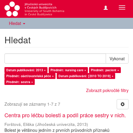
Přepn
navig
Hledat
Hledat
Vykonat
Datum publikování: 2013 ×
Předmět: nursing care ×
Předmět: pacient ×
Předmět: ošetřovatelská péče ×
Datum publikování: [2010 TO 2019] ×
Předmět: sestra ×
Zobrazit pokročilé filtry
Zobrazují se záznamy 1-7 z 7
Centra pro léčbu bolesti a podíl práce sestry v nich.
Forštová, Eliška
(
Jihočeská univerzita
,
2013
)
Bolest je většinou jedním z prvních průvodních příznaků