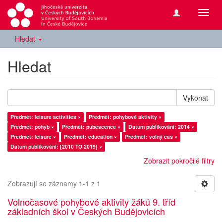
Přepn
navig
Hledat
Hledat
Vykonat
Předmět: leisure activities ×
Předmět: pohybové aktivity ×
Předmět: pohyb ×
Předmět: pubescence ×
Datum publikování: 2014 ×
Předmět: leisure ×
Předmět: education ×
Předmět: volný čas ×
Datum publikování: [2010 TO 2019] ×
Zobrazit pokročilé filtry
Zobrazují se záznamy 1-1 z 1
Volnočasové pohybové aktivity žáků 9. tříd
základních škol v Českých Budějovicích