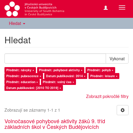
Přepn
navig
Hledat
Hledat
Vykonat
Předmět: návyky ×
Předmět: pohybové aktivity ×
Předmět: pohyb ×
Předmět: pubescence ×
Datum publikování: 2014 ×
Předmět: leisure ×
Předmět: education ×
Předmět: volný čas ×
Datum publikování: [2010 TO 2019] ×
Zobrazit pokročilé filtry
Zobrazují se záznamy 1-1 z 1
Volnočasové pohybové aktivity žáků 9. tříd
základních škol v Českých Budějovicích