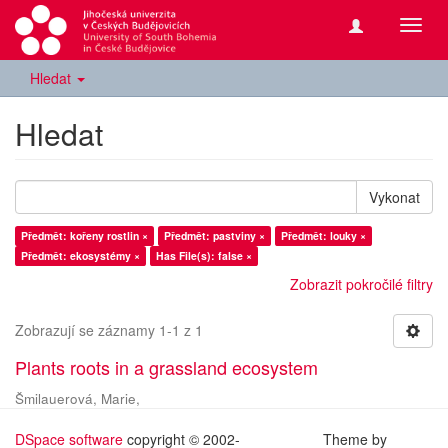
Přepn
navig
Hledat
Hledat
Vykonat
Předmět: kořeny rostlin ×
Předmět: pastviny ×
Předmět: louky ×
Předmět: ekosystémy ×
Has File(s): false ×
Zobrazit pokročilé filtry
Zobrazují se záznamy 1-1 z 1
Plants roots in a grassland ecosystem
Šmilauerová, Marie,
DSpace software
copyright © 2002-
Theme by