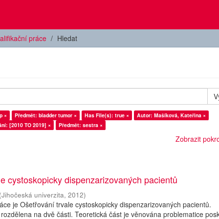
alifikační práce
Hledat
V
p ×
Předmět: bladder tumor ×
Has File(s): true ×
Autor: Mašíková, Kateřina ×
ní: [2010 TO 2019] ×
Předmět: sestra ×
Zobrazit pokroč
le cystoskopicky dispenzarizovaných pacientů
(
Jihočeská univerzita
,
2012
)
ce je Ošetřování trvale cystoskopicky dispenzarizovaných pacientů.
 rozdělena na dvě části. Teoretická část je věnována problematice pos