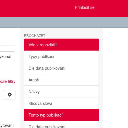
Přihlásit se
PROCHÁZET
Vše v repozitáři
ykonat
Typy publikací
Dle data publikování
Autoři
ilé filtry
Názvy
Klíčová slova
Tento typ publikací
kytování
Dle data publikování