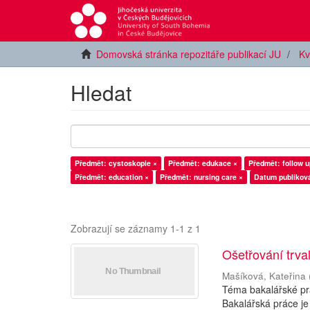
Domovská stránka repozitáře publikací JU
Kv
Hledat
Předmět: cystoskopie ×
Předmět: edukace ×
Předmět: follow u
Předmět: education ×
Předmět: nursing care ×
Datum publiková
Zobrazují se záznamy 1-1 z 1
Ošetřování trva
Mašíková, Kateřina
Téma bakalářské prá
Bakalářská práce je