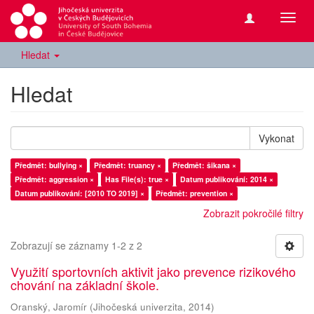
Přepn
navig
Hledat
Hledat
Vykonat
Předmět: bullying ×
Předmět: truancy ×
Předmět: šikana ×
Předmět: aggression ×
Has File(s): true ×
Datum publikování: 2014 ×
Datum publikování: [2010 TO 2019] ×
Předmět: prevention ×
Zobrazit pokročilé filtry
Zobrazují se záznamy 1-2 z 2
Využití sportovních aktivit jako prevence rizikového
chování na základní škole.
Oranský, Jaromír
(
Jihočeská univerzita
,
2014
)