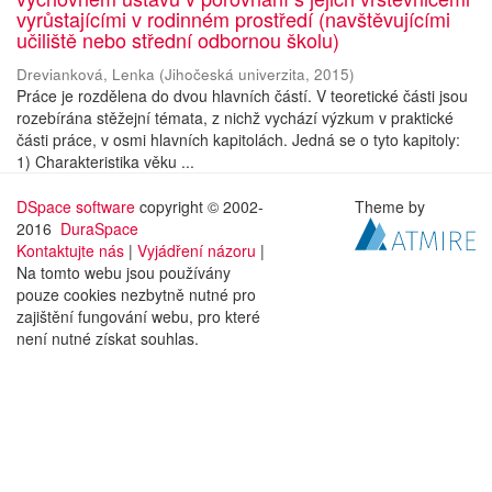
vyrůstajícími v rodinném prostředí (navštěvujícími
učiliště nebo střední odbornou školu)
Drevianková, Lenka
(
Jihočeská univerzita
,
2015
)
Práce je rozdělena do dvou hlavních částí. V teoretické části jsou
rozebírána stěžejní témata, z nichž vychází výzkum v praktické
části práce, v osmi hlavních kapitolách. Jedná se o tyto kapitoly:
1) Charakteristika věku ...
DSpace software
copyright © 2002-
Theme by
2016
DuraSpace
Kontaktujte nás
|
Vyjádření názoru
|
Na tomto webu jsou používány
pouze cookies nezbytně nutné pro
zajištění fungování webu, pro které
není nutné získat souhlas.