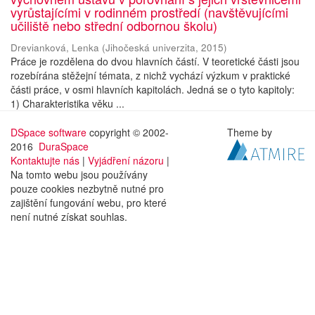
vyrůstajícími v rodinném prostředí (navštěvujícími
učiliště nebo střední odbornou školu)
Drevianková, Lenka
(
Jihočeská univerzita
,
2015
)
Práce je rozdělena do dvou hlavních částí. V teoretické části jsou
rozebírána stěžejní témata, z nichž vychází výzkum v praktické
části práce, v osmi hlavních kapitolách. Jedná se o tyto kapitoly:
1) Charakteristika věku ...
DSpace software
copyright © 2002-
Theme by
2016
DuraSpace
Kontaktujte nás
|
Vyjádření názoru
|
Na tomto webu jsou používány
pouze cookies nezbytně nutné pro
zajištění fungování webu, pro které
není nutné získat souhlas.