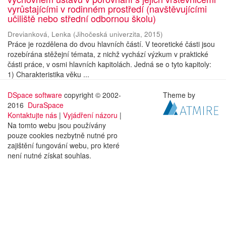
vyrůstajícími v rodinném prostředí (navštěvujícími
učiliště nebo střední odbornou školu)
Drevianková, Lenka
(
Jihočeská univerzita
,
2015
)
Práce je rozdělena do dvou hlavních částí. V teoretické části jsou
rozebírána stěžejní témata, z nichž vychází výzkum v praktické
části práce, v osmi hlavních kapitolách. Jedná se o tyto kapitoly:
1) Charakteristika věku ...
DSpace software
copyright © 2002-
Theme by
2016
DuraSpace
Kontaktujte nás
|
Vyjádření názoru
|
Na tomto webu jsou používány
pouze cookies nezbytně nutné pro
zajištění fungování webu, pro které
není nutné získat souhlas.