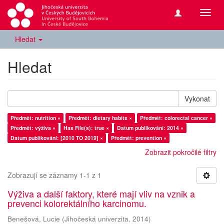
Přepn
navig
Hledat
Hledat
Vykonat
Předmět: nutrition ×
Předmět: dietary habits ×
Předmět: colorectal cancer ×
Předmět: výživa ×
Has File(s): true ×
Datum publikování: 2014 ×
Datum publikování: [2010 TO 2019] ×
Předmět: prevention ×
Zobrazit pokročilé filtry
Zobrazují se záznamy 1-1 z 1
Výživa a další faktory, které mají vliv na vznik a
prevenci kolorektálního karcinomu.
Benešová, Lucie
(
Jihočeská univerzita
,
2014
)