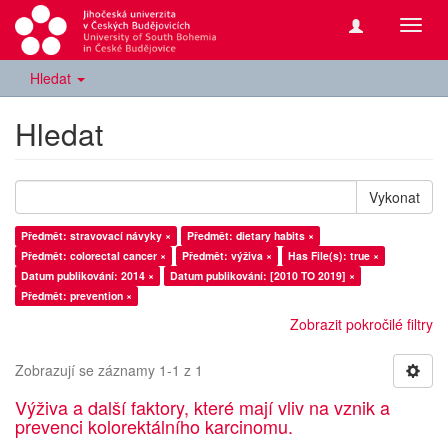
Přepn
navig
Hledat
Hledat
Vykonat
Předmět: stravovací návyky ×
Předmět: dietary habits ×
Předmět: colorectal cancer ×
Předmět: výživa ×
Has File(s): true ×
Datum publikování: 2014 ×
Datum publikování: [2010 TO 2019] ×
Předmět: prevention ×
Zobrazit pokročilé filtry
Zobrazují se záznamy 1-1 z 1
Výživa a další faktory, které mají vliv na vznik a
prevenci kolorektálního karcinomu.