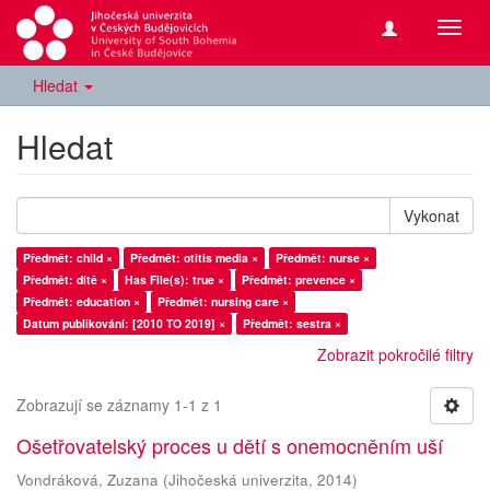
Přepn
navig
Hledat
Hledat
Vykonat
Předmět: child ×
Předmět: otitis media ×
Předmět: nurse ×
Předmět: dítě ×
Has File(s): true ×
Předmět: prevence ×
Předmět: education ×
Předmět: nursing care ×
Datum publikování: [2010 TO 2019] ×
Předmět: sestra ×
Zobrazit pokročilé filtry
Zobrazují se záznamy 1-1 z 1
Ošetřovatelský proces u dětí s onemocněním uší
Vondráková, Zuzana
(
Jihočeská univerzita
,
2014
)