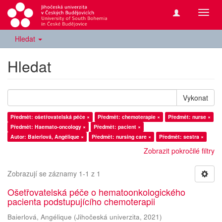
Přepn
navig
Hledat
Hledat
Vykonat
Předmět: ošetřovatelská péče ×
Předmět: chemoterapie ×
Předmět: nurse ×
Předmět: Haemato-oncology ×
Předmět: pacient ×
Autor: Baierlová, Angélique ×
Předmět: nursing care ×
Předmět: sestra ×
Zobrazit pokročilé filtry
Zobrazují se záznamy 1-1 z 1
Ošetřovatelská péče o hematoonkologického
pacienta podstupujícího chemoterapii
Baierlová, Angélique
(
Jihočeská univerzita
,
2021
)