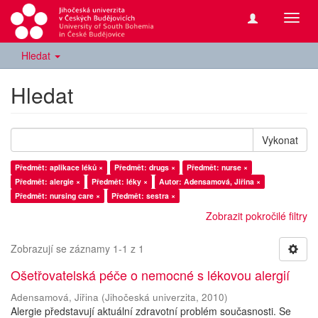
Přepn
navig
Hledat
Hledat
Vykonat
Předmět: aplikace léků ×
Předmět: drugs ×
Předmět: nurse ×
Předmět: alergie ×
Předmět: léky ×
Autor: Adensamová, Jiřina ×
Předmět: nursing care ×
Předmět: sestra ×
Zobrazit pokročilé filtry
Zobrazují se záznamy 1-1 z 1
Ošetřovatelská péče o nemocné s lékovou alergií
Adensamová, Jiřina
(
Jihočeská univerzita
,
2010
)
Alergie představují aktuální zdravotní problém současnosti. Se