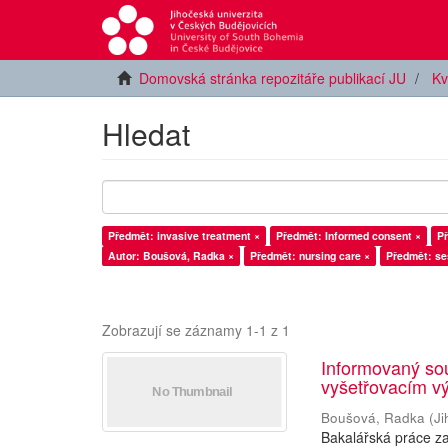
Domovská stránka repozitáře publikací JU
Kv
Hledat
Předmět: invasive treatment ×
Předmět: Informed consent ×
Př
Autor: Boušová, Radka ×
Předmět: nursing care ×
Předmět: se
Zobrazují se záznamy 1-1 z 1
Informovaný sou
vyšetřovacím vý
Boušová, Radka
(
Ji
Bakalářská práce z