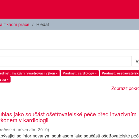
alifikační práce
Hledat
V
edmět: invazivní vyšetřovací výkon ×
Předmět: cardiology ×
Předmět: ošetřovatelsk
stra ×
Zobrazit pokroč
hlas jako součást ošetřovatelské péče před invazivním
konem v kardiologii
hočeská univerzita
,
2010
)
abývající se informovaným souhlasem jako součástí ošetřovatelské péč