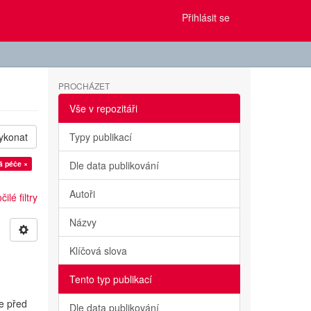
Přihlásit se
PROCHÁZET
Vše v repozitáři
ykonat
Typy publikací
á péče ×
Dle data publikování
Autoři
ilé filtry
Názvy
Klíčová slova
Tento typ publikací
e před
Dle data publikování