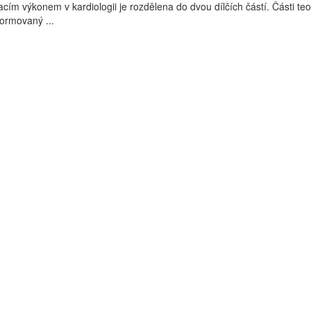
cím výkonem v kardiologii je rozdělena do dvou dílčích částí. Části teo
formovaný ...