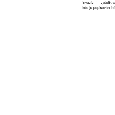
invazivním vyšetřova
kde je popisován in