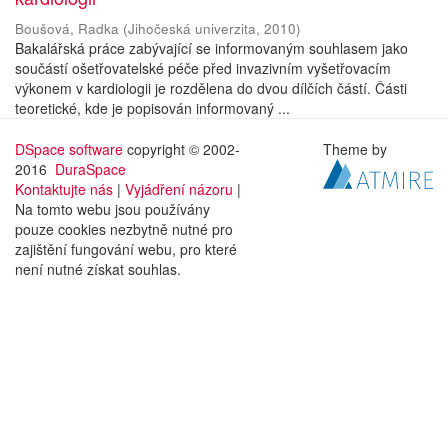
Boušová, Radka
(
Jihočeská univerzita
,
2010
)
Bakalářská práce zabývající se informovaným souhlasem jako
součástí ošetřovatelské péče před invazivním vyšetřovacím
výkonem v kardiologii je rozdělena do dvou dílčích částí. Části
teoretické, kde je popisován informovaný ...
DSpace software
copyright © 2002-
Theme by
2016
DuraSpace
Kontaktujte nás
|
Vyjádření názoru
|
Na tomto webu jsou používány
pouze cookies nezbytně nutné pro
zajištění fungování webu, pro které
není nutné získat souhlas.