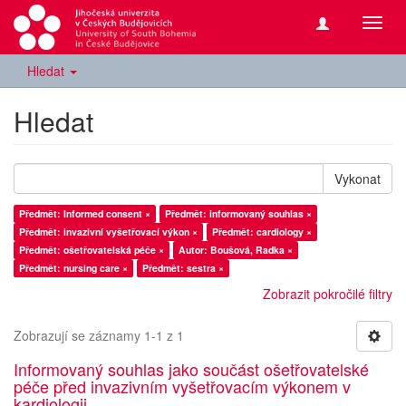
Přepn
navig
Hledat
Hledat
Vykonat
Předmět: Informed consent ×
Předmět: informovaný souhlas ×
Předmět: invazivní vyšetřovací výkon ×
Předmět: cardiology ×
Předmět: ošetřovatelská péče ×
Autor: Boušová, Radka ×
Předmět: nursing care ×
Předmět: sestra ×
Zobrazit pokročilé filtry
Zobrazují se záznamy 1-1 z 1
Informovaný souhlas jako součást ošetřovatelské
péče před invazivním vyšetřovacím výkonem v
kardiologii