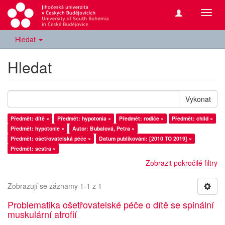
Přepn
navig
Hledat
Hledat
Vykonat
Předmět: dítě ×
Předmět: hypotonia ×
Předmět: rodiče ×
Předmět: child ×
Předmět: hypotonie ×
Autor: Bubalová, Petra ×
Předmět: ošetřovatelská péče ×
Datum publikování: [2010 TO 2019] ×
Předmět: sestra ×
Zobrazit pokročilé filtry
Zobrazují se záznamy 1-1 z 1
Problematika ošetřovatelské péče o dítě se spinální
muskulární atrofií