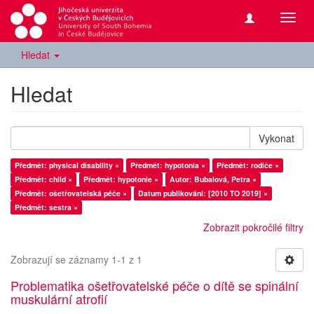
Přepn
navig
Hledat
Hledat
Vykonat
Předmět: physical disability ×
Předmět: hypotonia ×
Předmět: rodiče ×
Předmět: child ×
Předmět: hypotonie ×
Autor: Bubalová, Petra ×
Předmět: ošetřovatelská péče ×
Datum publikování: [2010 TO 2019] ×
Předmět: sestra ×
Zobrazit pokročilé filtry
Zobrazují se záznamy 1-1 z 1
Problematika ošetřovatelské péče o dítě se spinální
muskulární atrofií