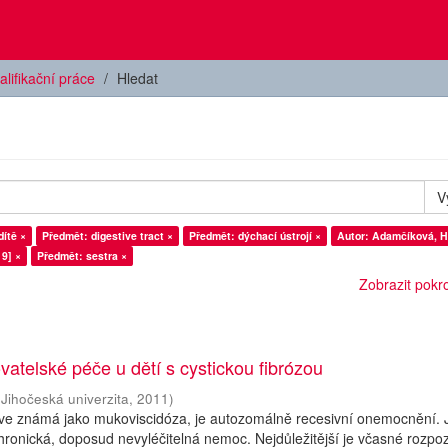
alifikační práce
Hledat
V
dítě ×
Předmět: digestive tract ×
Předmět: dýchací ústrojí ×
Autor: Adamčíková, H
9] ×
Předmět: sestra ×
Zobrazit pokroč
vatelské péče u dětí s cystickou fibrózou
(
Jihočeská univerzita
,
2011
)
říve známá jako mukoviscidóza, je autozomálně recesivní onemocnění. 
hronická, doposud nevyléčitelná nemoc. Nejdůležitější je včasné rozpo