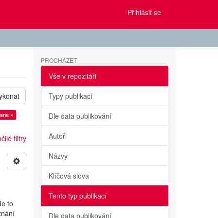
Přihlásit se
PROCHÁZET
Vše v repozitáři
ykonat
Typy publikací
ana ×
Dle data publikování
Autoři
ilé filtry
Názvy
Klíčová slova
Tento typ publikací
Je to
znání
Dle data publikování