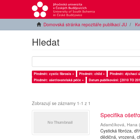
Domovská stránka repozitáře publikací JU
Kv
Hledat
Předmět: cystic fibrosis ×
Předmět: child ×
Předmět: dýchací ús
Předmět: ošetřovatelská péče ×
Datum publikování: [2010 TO 201
Zobrazují se záznamy 1-1 z 1
Specifika ošetřo
Adamčíková, Hana
Cystická fibróza, d
dědičná, vrozená, c