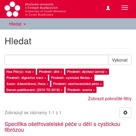
Přepn
navig
Hledat
Hledat
Vykonat
Has File(s): true ×
Předmět: dítě ×
Předmět: dýchací ústrojí ×
Předmět: digestive tract ×
Předmět: cystická fibróza ×
Autor: Adamčíková, Hana ×
Předmět: ošetřovatelská péče ×
Datum publikování: [2010 TO 2019] ×
Předmět: sestra ×
Zobrazit pokročilé filtry
Zobrazují se záznamy 1-1 z 1
Specifika ošetřovatelské péče u dětí s cystickou
fibrózou