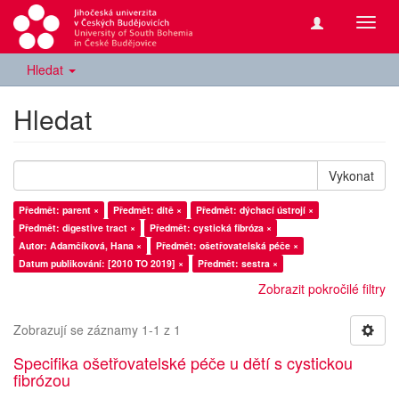
Přepn
navig
Hledat
Hledat
Vykonat
Předmět: parent ×
Předmět: dítě ×
Předmět: dýchací ústrojí ×
Předmět: digestive tract ×
Předmět: cystická fibróza ×
Autor: Adamčíková, Hana ×
Předmět: ošetřovatelská péče ×
Datum publikování: [2010 TO 2019] ×
Předmět: sestra ×
Zobrazit pokročilé filtry
Zobrazují se záznamy 1-1 z 1
Specifika ošetřovatelské péče u dětí s cystickou
fibrózou