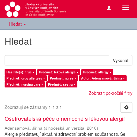
Přepn
navig
Hledat
Hledat
Vykonat
Has File(s): true ×
Předmět: léková alergie ×
Předmět: allergy ×
Předmět: drug allergies ×
Předmět: nurse ×
Autor: Adensamová, Jiřina ×
Předmět: nursing care ×
Předmět: sestra ×
Zobrazit pokročilé filtry
Zobrazují se záznamy 1-1 z 1
Ošetřovatelská péče o nemocné s lékovou alergií
Adensamová, Jiřina
(
Jihočeská univerzita
,
2010
)
Alergie představují aktuální zdravotní problém současnosti. Se