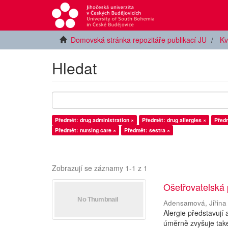
Domovská stránka repozitáře publikací JU
Kv
Hledat
Předmět: drug administration ×
Předmět: drug allergies ×
Předm
Předmět: nursing care ×
Předmět: sestra ×
Zobrazují se záznamy 1-1 z 1
Ošetřovatelská 
Adensamová, Jiřina
Alergie představují
úměrně zvyšuje také