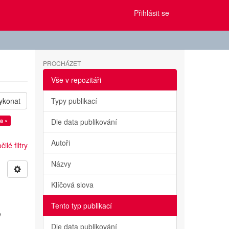
Přihlásit se
PROCHÁZET
Vše v repozitáři
ykonat
Typy publikací
a ×
Dle data publikování
Autoři
ilé filtry
Názvy
Klíčová slova
Tento typ publikací
e
Dle data publikování