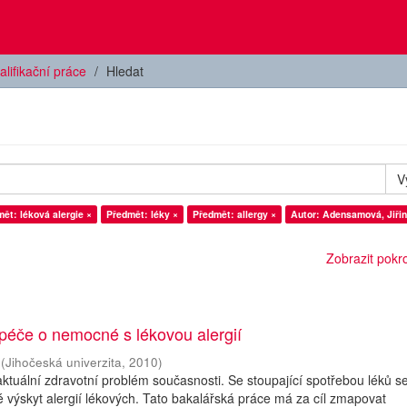
alifikační práce
Hledat
V
ět: léková alergie ×
Předmět: léky ×
Předmět: allergy ×
Autor: Adensamová, Jiřin
Zobrazit pokroč
péče o nemocné s lékovou alergií
(
Jihočeská univerzita
,
2010
)
 aktuální zdravotní problém současnosti. Se stoupající spotřebou léků s
 výskyt alergií lékových. Tato bakalářská práce má za cíl zmapovat