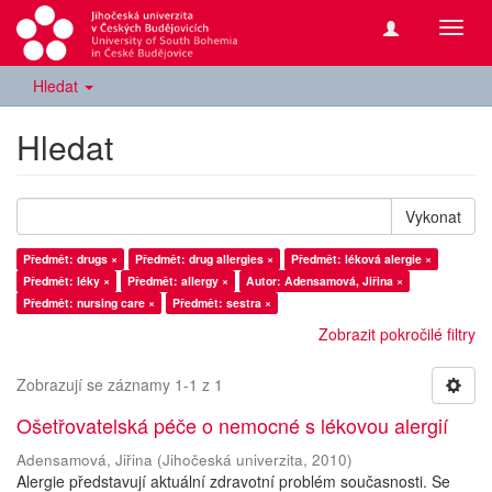
Přepn
navig
Hledat
Hledat
Vykonat
Předmět: drugs ×
Předmět: drug allergies ×
Předmět: léková alergie ×
Předmět: léky ×
Předmět: allergy ×
Autor: Adensamová, Jiřina ×
Předmět: nursing care ×
Předmět: sestra ×
Zobrazit pokročilé filtry
Zobrazují se záznamy 1-1 z 1
Ošetřovatelská péče o nemocné s lékovou alergií
Adensamová, Jiřina
(
Jihočeská univerzita
,
2010
)
Alergie představují aktuální zdravotní problém současnosti. Se