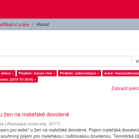
alifikační práce
Hledat
V
 others ×
Předmět: leisure time ×
Předmět: seberealizace ×
Autor: Horatschkeová
vání: [2010 TO 2019] ×
Zobrazit pokroč
 u žen na mateřské dovolené
la
(
Jihočeská univerzita
,
2017
)
asem pro sebe" u žen na mateřské dovolené. Pojem mateřská dovolená
 souhrnný pojem pro mateřskou i rodičovskou dovolenou. Teoretická čá