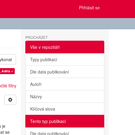
Přihlásit se
PROCHÁZET
Vše v repozitáři
ykonat
Typy publikací
, Adéla ×
Dle data publikování
Autoři
ilé filtry
Názvy
Klíčová slova
Tento typ publikací
 je
st se
Dle data publikování