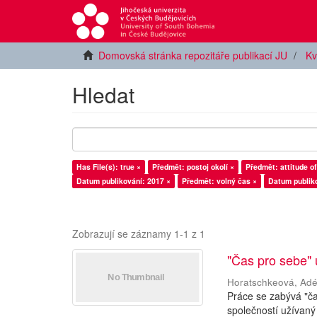
Domovská stránka repozitáře publikací JU
Kv
Hledat
Has File(s): true ×
Předmět: postoj okolí ×
Předmět: attitude of
Datum publikování: 2017 ×
Předmět: volný čas ×
Datum publiko
Zobrazují se záznamy 1-1 z 1
"Čas pro sebe"
Horatschkeová, Adé
Práce se zabývá "č
společností užívaný