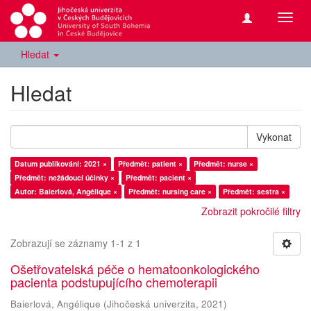
Přepn
navig
Hledat
Hledat
Vykonat
Datum publikování: 2021 ×
Předmět: patient ×
Předmět: nurse ×
Předmět: nežádoucí účinky ×
Předmět: pacient ×
Autor: Baierlová, Angélique ×
Předmět: nursing care ×
Předmět: sestra ×
Zobrazit pokročilé filtry
Zobrazují se záznamy 1-1 z 1
Ošetřovatelská péče o hematoonkologického
pacienta podstupujícího chemoterapii
Baierlová, Angélique
(
Jihočeská univerzita
,
2021
)