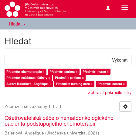
Přepn
navig
Hledat
Hledat
Vykonat
Předmět: chemoterapie ×
Předmět: patient ×
Předmět: nurse ×
Předmět: nežádoucí účinky ×
Předmět: pacient ×
Autor: Baierlová, Angélique ×
Předmět: nursing care ×
Předmět: sestra ×
Zobrazit pokročilé filtry
Zobrazují se záznamy 1-1 z 1
Ošetřovatelská péče o hematoonkologického
pacienta podstupujícího chemoterapii
Baierlová, Angélique
(
Jihočeská univerzita
,
2021
)