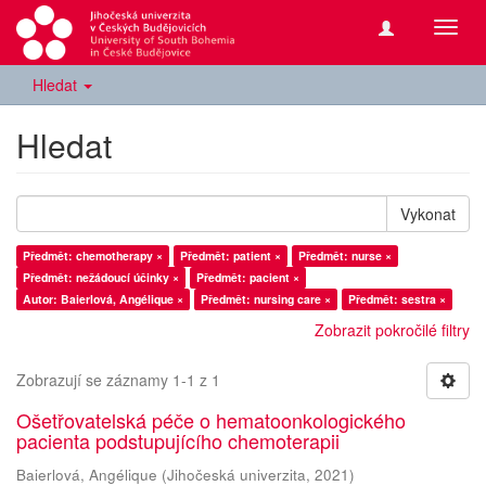
Přepn
navig
Hledat
Hledat
Vykonat
Předmět: chemotherapy ×
Předmět: patient ×
Předmět: nurse ×
Předmět: nežádoucí účinky ×
Předmět: pacient ×
Autor: Baierlová, Angélique ×
Předmět: nursing care ×
Předmět: sestra ×
Zobrazit pokročilé filtry
Zobrazují se záznamy 1-1 z 1
Ošetřovatelská péče o hematoonkologického
pacienta podstupujícího chemoterapii
Baierlová, Angélique
(
Jihočeská univerzita
,
2021
)