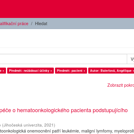
alifikační práce
Hledat
V
e ×
Předmět: nežádoucí účinky ×
Předmět: pacient ×
Autor: Baierlová, Angélique 
Zobrazit pokroč
 péče o hematoonkologického pacienta podstupujícího
e
(
Jihočeská univerzita
,
2021
)
oonkologická onemocnění patří leukémie, maligní lymfomy, myeloprolif