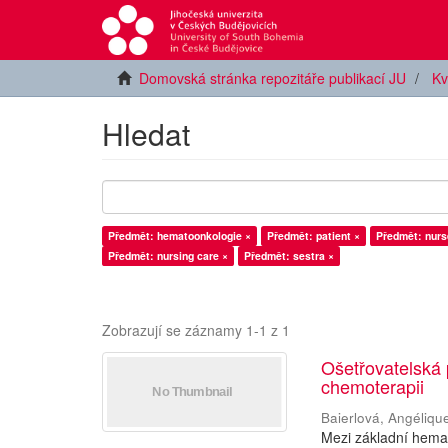
Domovská stránka repozitáře publikací JU
Kv
Hledat
Předmět: hematoonkologie ×
Předmět: patient ×
Předmět: nurs
Předmět: nursing care ×
Předmět: sestra ×
Zobrazují se záznamy 1-1 z 1
Ošetřovatelská
chemoterapii
Baierlová, Angéliqu
Mezi základní hemat