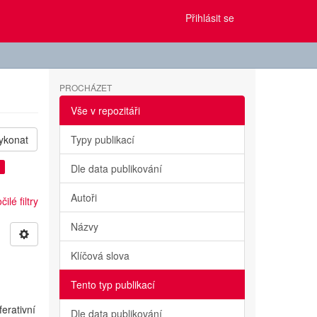
Přihlásit se
PROCHÁZET
Vše v repozitáři
ykonat
Typy publikací
×
Dle data publikování
Autoři
ilé filtry
Názvy
Klíčová slova
Tento typ publikací
erativní
Dle data publikování