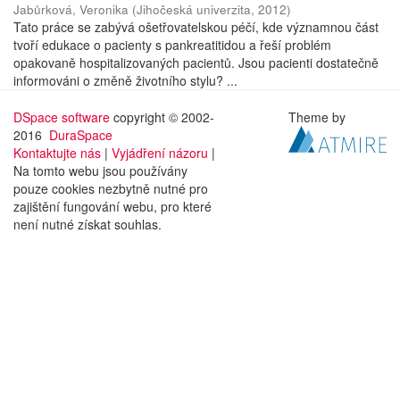
Jabůrková, Veronika
(
Jihočeská univerzita
,
2012
)
Tato práce se zabývá ošetřovatelskou péčí, kde významnou část
tvoří edukace o pacienty s pankreatitidou a řeší problém
opakovaně hospitalizovaných pacientů. Jsou pacienti dostatečně
informováni o změně životního stylu? ...
DSpace software
copyright © 2002-
Theme by
2016
DuraSpace
Kontaktujte nás
|
Vyjádření názoru
|
Na tomto webu jsou používány
pouze cookies nezbytně nutné pro
zajištění fungování webu, pro které
není nutné získat souhlas.