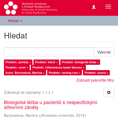
Přepn
navig
Hledat
Hledat
Vykonat
Předmět: potřeby ×
Předmět: klient ×
Předmět: biologická léčba ×
Předmět: nurse ×
Předmět: inflammatory bowel disease ×
Autor: Bartyzalová, Martina ×
Předmět: nursing care ×
Předmět: sestra ×
Zobrazit pokročilé filtry
Zobrazují se záznamy 1-1 z 1
Biologická léčba u pacientů s nespecifickými
střevními záněty
Bartyzalová, Martina
(
Jihočeská univerzita
,
2014
)