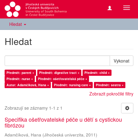
Přepn
navig
Hledat
Hledat
Vykonat
Předmět: parent ×
Předmět: digestive tract ×
Předmět: child ×
Předmět: nurse ×
Předmět: ošetřovatelská péče ×
Autor: Adamčíková, Hana ×
Předmět: nursing care ×
Předmět: sestra ×
Zobrazit pokročilé filtry
Zobrazují se záznamy 1-1 z 1
Specifika ošetřovatelské péče u dětí s cystickou
fibrózou
Adamčíková, Hana
(
Jihočeská univerzita
,
2011
)