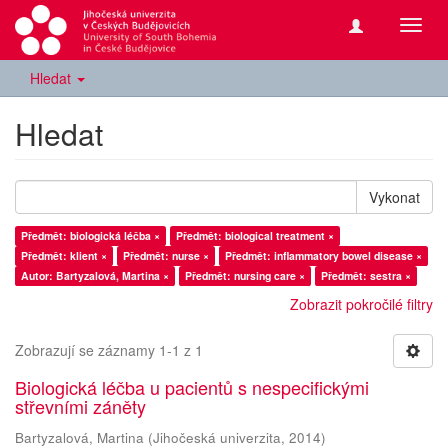
Přepn
navig
Hledat
Hledat
Vykonat
Předmět: biologická léčba ×
Předmět: biological treatment ×
Předmět: klient ×
Předmět: nurse ×
Předmět: inflammatory bowel disease ×
Autor: Bartyzalová, Martina ×
Předmět: nursing care ×
Předmět: sestra ×
Zobrazit pokročilé filtry
Zobrazují se záznamy 1-1 z 1
Biologická léčba u pacientů s nespecifickými
střevními záněty
Bartyzalová, Martina
(
Jihočeská univerzita
,
2014
)