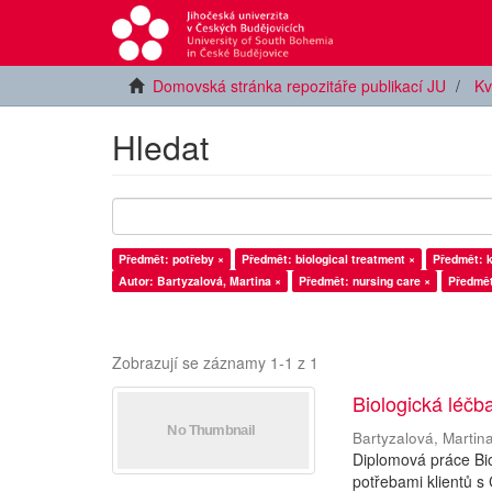
Domovská stránka repozitáře publikací JU
Kv
Hledat
Předmět: potřeby ×
Předmět: biological treatment ×
Předmět: k
Autor: Bartyzalová, Martina ×
Předmět: nursing care ×
Předmět
Zobrazují se záznamy 1-1 z 1
Biologická léčb
Bartyzalová, Martin
Diplomová práce Bio
potřebami klientů s 