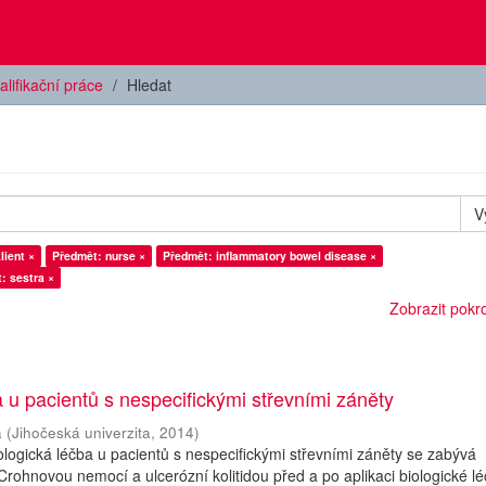
alifikační práce
Hledat
V
lient ×
Předmět: nurse ×
Předmět: inflammatory bowel disease ×
: sestra ×
Zobrazit pokroč
a u pacientů s nespecifickými střevními záněty
a
(
Jihočeská univerzita
,
2014
)
logická léčba u pacientů s nespecifickými střevními záněty se zabývá
Crohnovou nemocí a ulcerózní kolitidou před a po aplikaci biologické lé