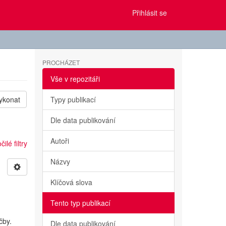
Přihlásit se
PROCHÁZET
Vše v repozitáři
ykonat
Typy publikací
Dle data publikování
Autoři
ilé filtry
Názvy
Klíčová slova
Tento typ publikací
čby.
Dle data publikování