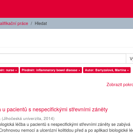
alifikační práce
Hledat
V
ět: nurse ×
Předmět: inflammatory bowel disease ×
Autor: Bartyzalová, Martina ×
Zobrazit pokroč
a u pacientů s nespecifickými střevními záněty
a
(
Jihočeská univerzita
,
2014
)
logická léčba u pacientů s nespecifickými střevními záněty se zabývá
Crohnovou nemocí a ulcerózní kolitidou před a po aplikaci biologické lé