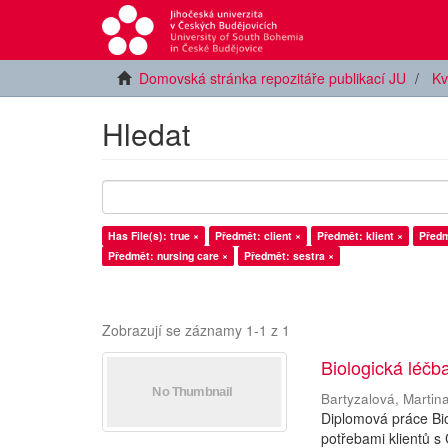
Domovská stránka repozitáře publikací JU
Kv
Hledat
Has File(s): true ×
Předmět: client ×
Předmět: klient ×
Předm
Předmět: nursing care ×
Předmět: sestra ×
Zobrazují se záznamy 1-1 z 1
Biologická léčb
Bartyzalová, Martin
Diplomová práce Bio
potřebami klientů s 