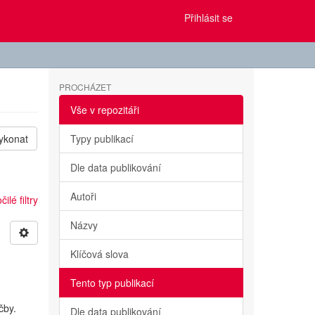
Přihlásit se
PROCHÁZET
Vše v repozitáři
ykonat
Typy publikací
Dle data publikování
Autoři
ilé filtry
Názvy
Klíčová slova
Tento typ publikací
čby.
Dle data publikování