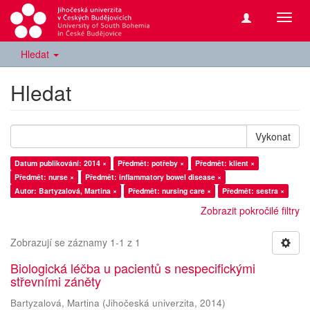
Přepn
navig
Hledat
Hledat
Vykonat
Datum publikování: 2014 ×
Předmět: potřeby ×
Předmět: klient ×
Předmět: nurse ×
Předmět: inflammatory bowel disease ×
Autor: Bartyzalová, Martina ×
Předmět: nursing care ×
Předmět: sestra ×
Zobrazit pokročilé filtry
Zobrazují se záznamy 1-1 z 1
Biologická léčba u pacientů s nespecifickými
střevními záněty
Bartyzalová, Martina
(
Jihočeská univerzita
,
2014
)