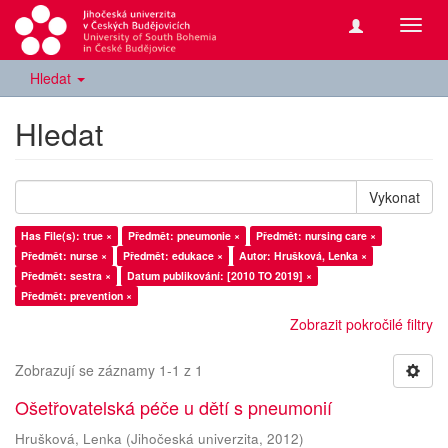
Přepn
navig
Hledat
Hledat
Vykonat
Has File(s): true ×
Předmět: pneumonie ×
Předmět: nursing care ×
Předmět: nurse ×
Předmět: edukace ×
Autor: Hrušková, Lenka ×
Předmět: sestra ×
Datum publikování: [2010 TO 2019] ×
Předmět: prevention ×
Zobrazit pokročilé filtry
Zobrazují se záznamy 1-1 z 1
Ošetřovatelská péče u dětí s pneumonií
Hrušková, Lenka
(
Jihočeská univerzita
,
2012
)