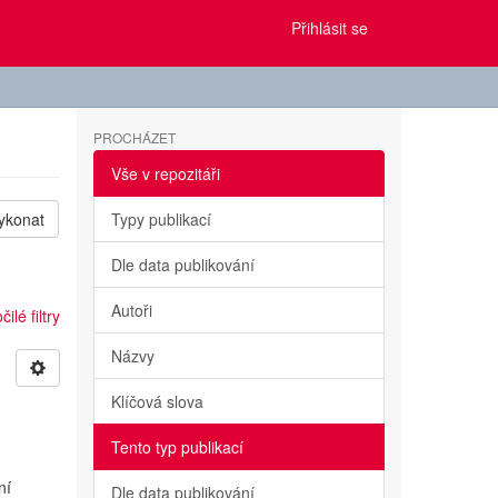
Přihlásit se
PROCHÁZET
Vše v repozitáři
ykonat
Typy publikací
Dle data publikování
Autoři
ilé filtry
Názvy
Klíčová slova
Tento typ publikací
ní
Dle data publikování