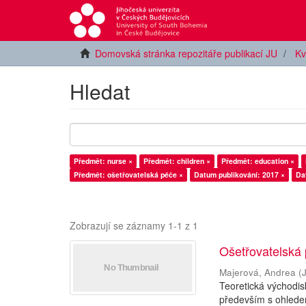
Domovská stránka repozitáře publikací JU
Kv
Hledat
Předmět: nurse ×
Předmět: children ×
Předmět: education ×
Předmět: ošetřovatelská péče ×
Datum publikování: 2017 ×
Da
Zobrazují se záznamy 1-1 z 1
Ošetřovatelská
Majerová, Andrea
(
Teoretická východi
především s ohledem