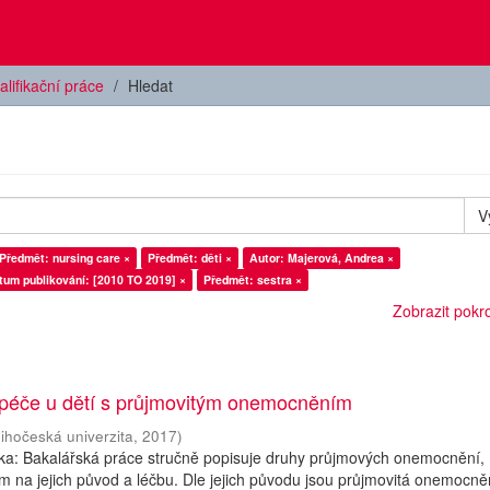
alifikační práce
Hledat
V
Předmět: nursing care ×
Předmět: děti ×
Autor: Majerová, Andrea ×
tum publikování: [2010 TO 2019] ×
Předmět: sestra ×
Zobrazit pokroč
 péče u dětí s průjmovitým onemocněním
Jihočeská univerzita
,
2017
)
ska: Bakalářská práce stručně popisuje druhy průjmových onemocnění,
 na jejich původ a léčbu. Dle jejich původu jsou průjmovitá onemocně