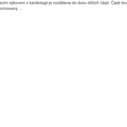
cím výkonem v kardiologii je rozdělena do dvou dílčích částí. Části teo
formovaný ...