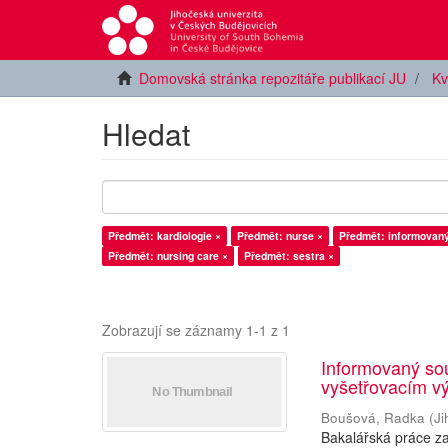
Domovská stránka repozitáře publikací JU
Kv
Hledat
Předmět: kardiologie ×
Předmět: nurse ×
Předmět: informovaný
Předmět: nursing care ×
Předmět: sestra ×
Zobrazují se záznamy 1-1 z 1
Informovaný sou
vyšetřovacím vý
Boušová, Radka
(
Ji
Bakalářská práce z