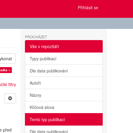
Přihlásit se
PROCHÁZET
Vše v repozitáři
ykonat
Typy publikací
Radka ×
Dle data publikování
Autoři
ilé filtry
Názvy
Klíčová slova
Tento typ publikací
e před
Dle data publikování