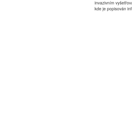
invazivním vyšetřova
kde je popisován in