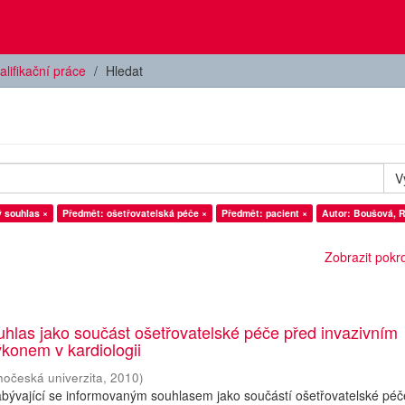
alifikační práce
Hledat
V
 souhlas ×
Předmět: ošetřovatelská péče ×
Předmět: pacient ×
Autor: Boušová, 
Zobrazit pokroč
hlas jako součást ošetřovatelské péče před invazivním
konem v kardiologii
hočeská univerzita
,
2010
)
abývající se informovaným souhlasem jako součástí ošetřovatelské péč