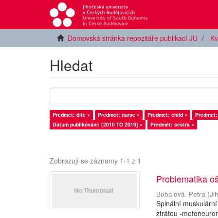
Domovská stránka repozitáře publikací JU
Kv
Hledat
Předmět: dítě ×
Předmět: nurse ×
Předmět: child ×
Předmět:
Datum publikování: [2010 TO 2019] ×
Předmět: sestra ×
Zobrazují se záznamy 1-1 z 1
Problematika oš
Bubalová, Petra
(
Ji
Spinální muskulární
ztrátou -motoneuron