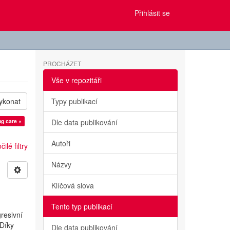
Přihlásit se
PROCHÁZET
Vše v repozitáři
ykonat
Typy publikací
ng care ×
Dle data publikování
Autoři
ilé filtry
Názvy
Klíčová slova
Tento typ publikací
resivní
 Díky
Dle data publikování