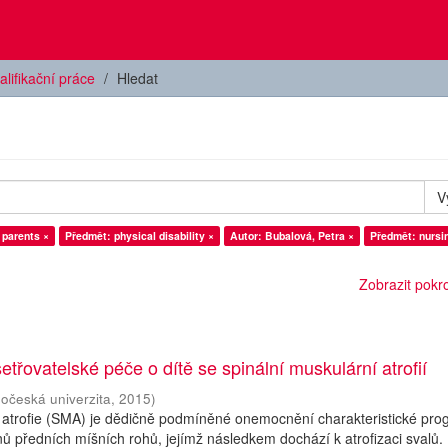
alifikační práce
Hledat
V
 parents ×
Předmět: physical disability ×
Autor: Bubalová, Petra ×
Předmět: nursi
Zobrazit pokroč
etřovatelské péče o dítě se spinální muskulární atrofií
hočeská univerzita
,
2015
)
 atrofie (SMA) je dědičně podmíněné onemocnění charakteristické prog
ů předních míšních rohů, jejímž následkem dochází k atrofizaci svalů.