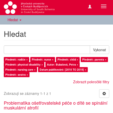
Přepn
navig
Hledat
Hledat
Vykonat
Předmět: rodiče ×
Předmět: nurse ×
Předmět: child ×
Předmět: parents ×
Předmět: physical disability ×
Autor: Bubalová, Petra ×
Předmět: nursing care ×
Datum publikování: [2010 TO 2019] ×
Předmět: sestra ×
Zobrazit pokročilé filtry
Zobrazují se záznamy 1-1 z 1
Problematika ošetřovatelské péče o dítě se spinální
muskulární atrofií