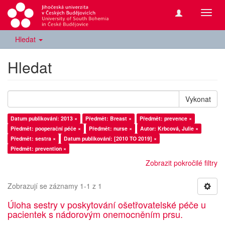
Přepn
navig
Hledat
Hledat
Vykonat
Datum publikování: 2013 ×
Předmět: Breast ×
Předmět: prevence ×
Předmět: pooperační péče ×
Předmět: nurse ×
Autor: Krbcová, Julie ×
Předmět: sestra ×
Datum publikování: [2010 TO 2019] ×
Předmět: prevention ×
Zobrazit pokročilé filtry
Zobrazují se záznamy 1-1 z 1
Úloha sestry v poskytování ošetřovatelské péče u
pacientek s nádorovým onemocněním prsu.