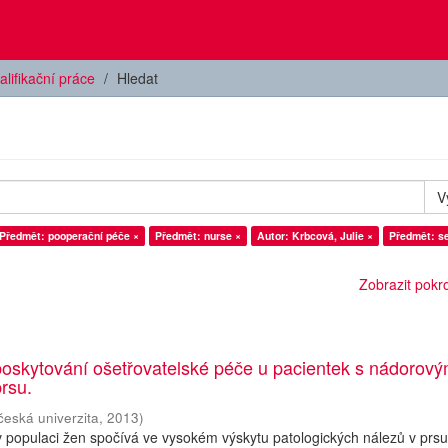
alifikační práce
Hledat
V
Předmět: pooperační péče ×
Předmět: nurse ×
Autor: Krbcová, Julie ×
Předmět: se
Zobrazit pokroč
poskytování ošetřovatelské péče u pacientek s nádorov
rsu.
česká univerzita
,
2013
)
populaci žen spočívá ve vysokém výskytu patologických nálezů v prsu