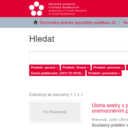
Domovská stránka repozitáře publikací JU
Kv
Hledat
Předmět: pacient ×
Předmět: Breast ×
Předmět: prevence ×
Datum publikování: [2010 TO 2019] ×
Předmět: prevention ×
Zobrazují se záznamy 1-1 z 1
Úloha sestry v 
onemocněním p
Krbcová, Julie
(
Jiho
Současný problém v 