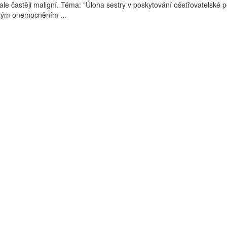
ale častěji maligní. Téma: "Úloha sestry v poskytování ošetřovatelské 
vým onemocněním ...