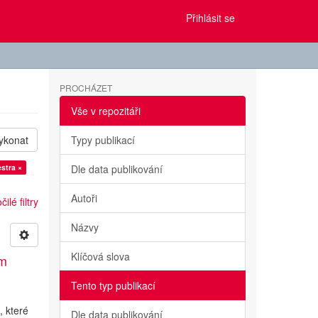
Přihlásit se
PROCHÁZET
Vše v repozitáři
ykonat
Typy publikací
stra ×
Dle data publikování
Autoři
ilé filtry
Názvy
Klíčová slova
ým
Tento typ publikací
, které
Dle data publikování