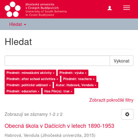
Přepn
navig
Hledat
Hledat
Vykonat
Předmět: mimoškolní aktivity ×
Předmět: výuka ×
Předmět: after school activities ×
Předmět: teachers ×
Předmět: politické události ×
Autor: Habrová, Vendula ×
Předmět: education ×
Has File(s): true ×
Zobrazit pokročilé filtry
Zobrazují se záznamy 1-2 z 2
Obecná škola v Dačicích v letech 1890-1953
Habrová, Vendula
(
Jihočeská univerzita
,
2015
)