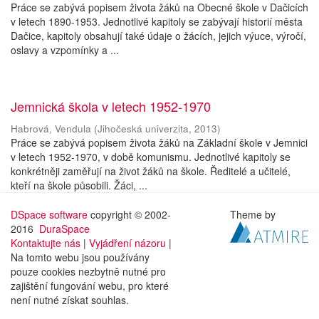
Práce se zabývá popisem života žáků na Obecné škole v Dačicích
v letech 1890-1953. Jednotlivé kapitoly se zabývají historií města
Dačice, kapitoly obsahují také údaje o žácích, jejich výuce, výročí,
oslavy a vzpomínky a ...
Jemnická škola v letech 1952-1970
Habrová, Vendula
(
Jihočeská univerzita
,
2013
)
Práce se zabývá popisem života žáků na Základní škole v Jemnici
v letech 1952-1970, v době komunismu. Jednotlivé kapitoly se
konkrétněji zaměřují na život žáků na škole. Ředitelé a učitelé,
kteří na škole působili. Žáci, ...
DSpace software
copyright © 2002-
Theme by
2016
DuraSpace
Kontaktujte nás
|
Vyjádření názoru
|
Na tomto webu jsou používány
pouze cookies nezbytně nutné pro
zajištění fungování webu, pro které
není nutné získat souhlas.