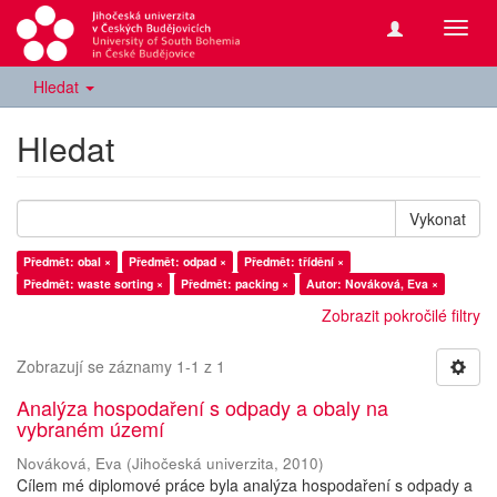
Přepn
navig
Hledat
Hledat
Vykonat
Předmět: obal ×
Předmět: odpad ×
Předmět: třídění ×
Předmět: waste sorting ×
Předmět: packing ×
Autor: Nováková, Eva ×
Zobrazit pokročilé filtry
Zobrazují se záznamy 1-1 z 1
Analýza hospodaření s odpady a obaly na
vybraném území
Nováková, Eva
(
Jihočeská univerzita
,
2010
)
Cílem mé diplomové práce byla analýza hospodaření s odpady a