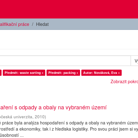
alifikační práce
Hledat
V
Předmět: waste sorting ×
Předmět: packing ×
Autor: Nováková, Eva ×
Zobrazit pokroč
aření s odpady a obaly na vybraném území
očeská univerzita
,
2010
)
 práce byla analýza hospodaření s odpady a obaly na vybraném území
rostředí a ekonomiky, tak i z hlediska logistiky. Pro svou práci jsem si v
ůsobností ...