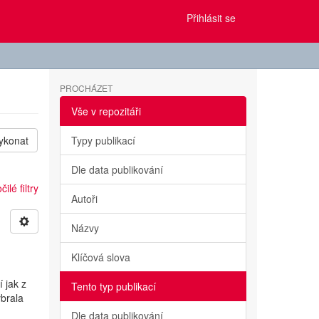
Přihlásit se
PROCHÁZET
Vše v repozitáři
ykonat
Typy publikací
Dle data publikování
ilé filtry
Autoři
Názvy
Klíčová slova
 jak z
Tento typ publikací
ybrala
Dle data publikování