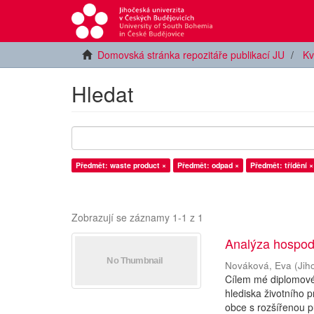
Domovská stránka repozitáře publikací JU
Kv
Hledat
Předmět: waste product ×
Předmět: odpad ×
Předmět: třídění ×
Zobrazují se záznamy 1-1 z 1
Analýza hospod
Nováková, Eva
(
Jih
Cílem mé diplomové
hlediska životního p
obce s rozšířenou p