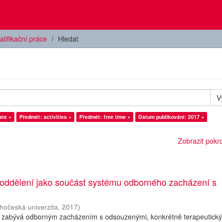
alifikační práce
Hledat
V
ate ×
Předmět: activities ×
Předmět: free time ×
Datum publikování: 2017 ×
Zobrazit pokroč
 oddělení jako součást systému odborného zacházení s
ihočeská univerzita
,
2017
)
 zabývá odborným zacházením s odsouzenými, konkrétně terapeutick