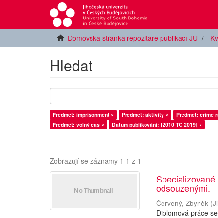
Domovská stránka repozitáře publikací JU
Kv
Hledat
Předmět: imprisonment ×
Předmět: aktivity ×
Předmět: crime r
Předmět: volný čas ×
Datum publikování: [2010 TO 2019] ×
Zobrazují se záznamy 1-1 z 1
Specializované
odsouzenými.
Červený, Zbyněk
(
J
Diplomová práce se