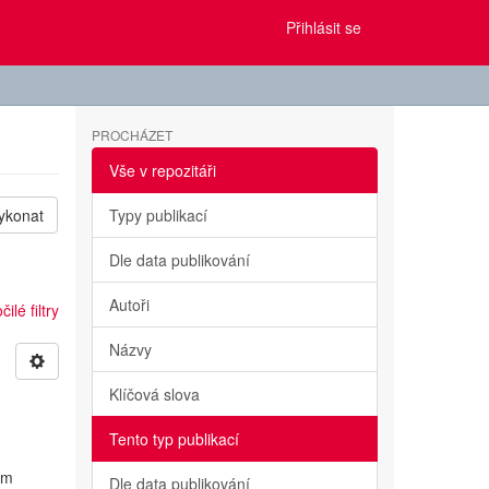
Přihlásit se
PROCHÁZET
Vše v repozitáři
ykonat
Typy publikací
Dle data publikování
Autoři
ilé filtry
Názvy
Klíčová slova
Tento typ publikací
ým
Dle data publikování