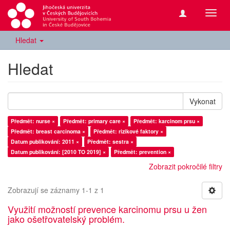
Přepn
navig
Hledat
Hledat
Vykonat
Předmět: nurse ×
Předmět: primary care ×
Předmět: karcinom prsu ×
Předmět: breast carcinoma ×
Předmět: rizikové faktory ×
Datum publikování: 2011 ×
Předmět: sestra ×
Datum publikování: [2010 TO 2019] ×
Předmět: prevention ×
Zobrazit pokročilé filtry
Zobrazují se záznamy 1-1 z 1
Využití možností prevence karcinomu prsu u žen
jako ošetřovatelský problém.