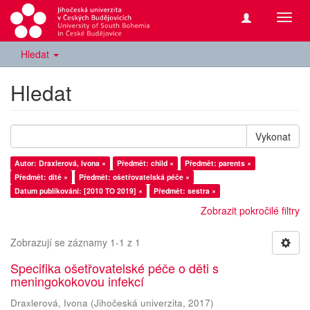
Přepn
navig
Hledat
Hledat
Vykonat
Autor: Draxlerová, Ivona ×
Předmět: child ×
Předmět: parents ×
Předmět: dítě ×
Předmět: ošetřovatelská péče ×
Datum publikování: [2010 TO 2019] ×
Předmět: sestra ×
Zobrazit pokročilé filtry
Zobrazují se záznamy 1-1 z 1
Specifika ošetřovatelské péče o děti s
meningokokovou infekcí
Draxlerová, Ivona
(
Jihočeská univerzita
,
2017
)